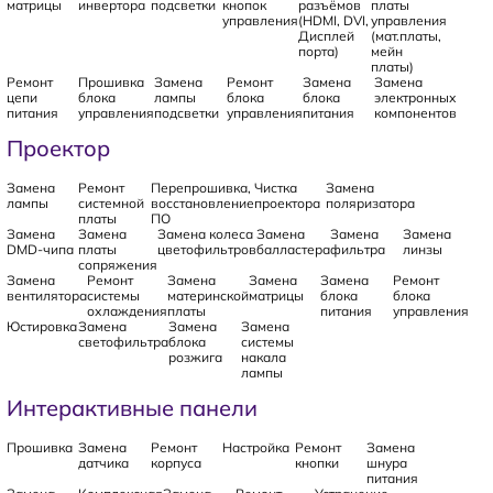
матрицы
инвертора
подсветки
кнопок
разъёмов
платы
управления
(HDMI, DVI,
управления
Дисплей
(мат.платы,
порта)
мейн
платы)
Ремонт
Прошивка
Замена
Ремонт
Замена
Замена
цепи
блока
лампы
блока
блока
электронных
питания
управления
подсветки
управления
питания
компонентов
Проектор
Замена
Ремонт
Перепрошивка,
Чистка
Замена
лампы
системной
восстановление
проектора
поляризатора
платы
ПО
Замена
Замена
Замена колеса
Замена
Замена
Замена
DMD-чипа
платы
цветофильтров
балластера
фильтра
линзы
сопряжения
Замена
Ремонт
Замена
Замена
Замена
Ремонт
вентилятора
системы
материнской
матрицы
блока
блока
охлаждения
платы
питания
управления
Юстировка
Замена
Замена
Замена
светофильтра
блока
системы
розжига
накала
лампы
Интерактивные панели
Прошивка
Замена
Ремонт
Настройка
Ремонт
Замена
датчика
корпуса
кнопки
шнура
питания