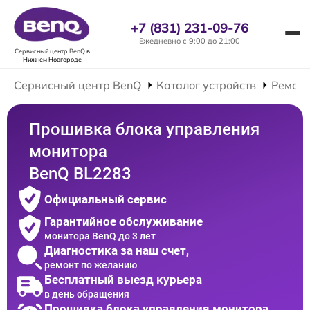
+7 (831) 231-09-76
Ежедневно с 9:00 до 21:00
Сервисный центр BenQ
в
Нижнем Новгороде
Сервисный центр BenQ
Каталог устройств
Ремонт
Прошивка блока управления
монитора
BenQ BL2283
Официальный сервис
Гарантийное обслуживание
монитора BenQ до 3 лет
Диагностика за наш счет,
ремонт по желанию
Бесплатный выезд курьера
в день обращения
Прошивка блока управления монитора