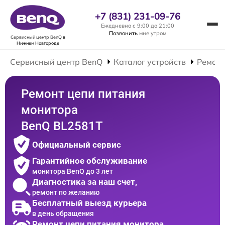
+7 (831) 231-09-76
Ежедневно с 9:00 до 21:00
Позвонить
мне утром
Сервисный центр BenQ
в
Нижнем Новгороде
Сервисный центр BenQ
Каталог устройств
Ремонт
Ремонт цепи питания
монитора
BenQ BL2581T
Официальный сервис
Гарантийное обслуживание
монитора BenQ до 3 лет
Диагностика за наш счет,
ремонт по желанию
Бесплатный выезд курьера
в день обращения
Ремонт цепи питания монитора