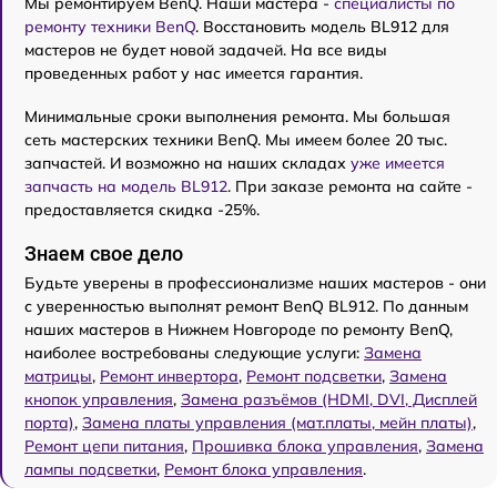
Мы ремонтируем BenQ. Наши мастера -
специалисты по
ремонту техники BenQ
. Восстановить модель BL912 для
мастеров не будет новой задачей. На все виды
проведенных работ у нас имеется гарантия.
Минимальные сроки выполнения ремонта. Мы большая
сеть мастерских техники BenQ. Мы имеем более 20 тыс.
запчастей. И возможно на наших складах
уже имеется
запчасть на модель BL912
. При заказе ремонта на сайте -
предоставляется скидка -25%.
Знаем свое дело
Будьте уверены в профессионализме наших мастеров - они
с уверенностью выполнят ремонт BenQ BL912. По данным
наших мастеров в Нижнем Новгороде по ремонту BenQ,
наиболее востребованы следующие услуги:
Замена
матрицы
,
Ремонт инвертора
,
Ремонт подсветки
,
Замена
кнопок управления
,
Замена разъёмов (HDMI, DVI, Дисплей
порта)
,
Замена платы управления (мат.платы, мейн платы)
,
Ремонт цепи питания
,
Прошивка блока управления
,
Замена
лампы подсветки
,
Ремонт блока управления
.