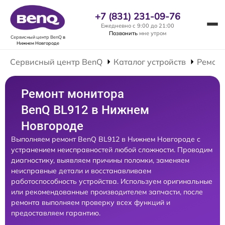
+7 (831) 231-09-76
Ежедневно с 9:00 до 21:00
Позвонить
мне утром
Сервисный центр BenQ
в
Нижнем Новгороде
Сервисный центр BenQ
Каталог устройств
Ремонт
Ремонт монитора
BenQ BL912 в Нижнем
Новгороде
Выполняем ремонт BenQ BL912 в Нижнем Новгороде с
устранением неисправностей любой сложности. Проводим
диагностику, выявляем причины поломки, заменяем
неисправные детали и восстанавливаем
работоспособность устройства. Используем оригинальные
или рекомендованные производителем запчасти, после
ремонта выполняем проверку всех функций и
предоставляем гарантию.