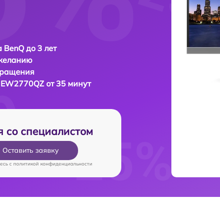
 BenQ до 3 лет
 желанию
бращения
 EW2770QZ от 35 минут
я со специалистом
Оставить заявку
есь c
политикой конфиденциальности