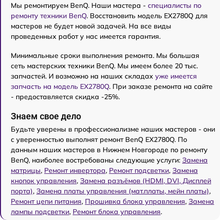
Мы ремонтируем BenQ. Наши мастера -
специалисты по
ремонту техники BenQ
. Восстановить модель EX2780Q для
мастеров не будет новой задачей. На все виды
проведенных работ у нас имеется гарантия.
Минимальные сроки выполнения ремонта. Мы большая
сеть мастерских техники BenQ. Мы имеем более 20 тыс.
запчастей. И возможно на наших складах
уже имеется
запчасть на модель EX2780Q
. При заказе ремонта на сайте
- предоставляется скидка -25%.
Знаем свое дело
Будьте уверены в профессионализме наших мастеров - они
с уверенностью выполнят ремонт BenQ EX2780Q. По
данным наших мастеров в Нижнем Новгороде по ремонту
BenQ, наиболее востребованы следующие услуги:
Замена
матрицы
,
Ремонт инвертора
,
Ремонт подсветки
,
Замена
кнопок управления
,
Замена разъёмов (HDMI, DVI, Дисплей
порта)
,
Замена платы управления (мат.платы, мейн платы)
,
Ремонт цепи питания
,
Прошивка блока управления
,
Замена
лампы подсветки
,
Ремонт блока управления
.