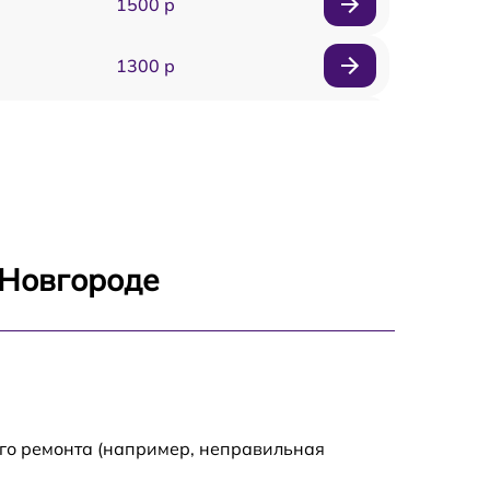
1500 р
1300 р
1800 р
700 р
1400 р
 Новгороде
700 р
1500 р
1900 р
ого ремонта (например, неправильная