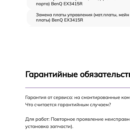
порта) BenQ EX3415R
Замена платы управления (мат.платы, мейн
платы) BenQ EX3415R
Ремонт цепи питания BenQ EX3415R
Прошивка блока управления BenQ EX3415
Замена лампы подсветки BenQ EX3415R
Гарантийные обязательст
Ремонт блока управления BenQ EX3415R
Гарантия от сервиса: на смонтированные ко
Замена блока питания BenQ EX3415R
Что считается гарантийным случаем?
Замена электронных компонентов BenQ
EX3415R
Для работ: Повторное проявление неисправн
установка запчасти).