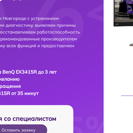
 Новгороде с устранением
м диагностику, выявляем причины
восстанавливаем работоспособность
и рекомендованные производителем
рку всех функций и предоставляем
 BenQ EX3415R до 3 лет
 желанию
бращения
15R от 35 минут
я со специалистом
Оставить заявку