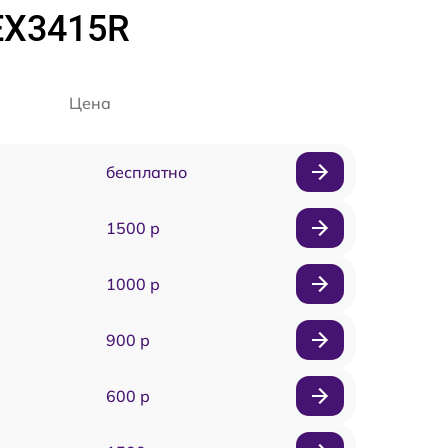
EX3415R
Цена
бесплатно
1500 р
1000 р
900 р
600 р