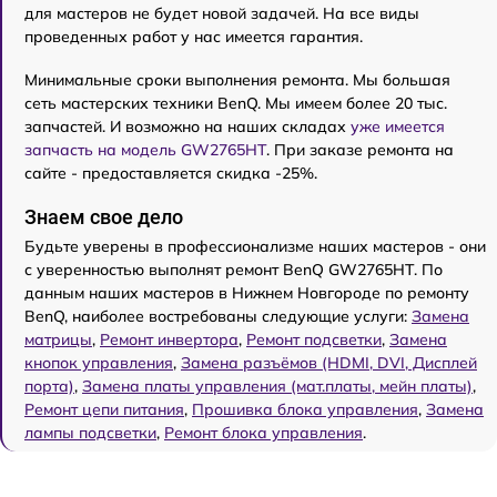
для мастеров не будет новой задачей. На все виды
проведенных работ у нас имеется гарантия.
Минимальные сроки выполнения ремонта. Мы большая
сеть мастерских техники BenQ. Мы имеем более 20 тыс.
запчастей. И возможно на наших складах
уже имеется
запчасть на модель GW2765HT
. При заказе ремонта на
сайте - предоставляется скидка -25%.
Знаем свое дело
Будьте уверены в профессионализме наших мастеров - они
с уверенностью выполнят ремонт BenQ GW2765HT. По
данным наших мастеров в Нижнем Новгороде по ремонту
BenQ, наиболее востребованы следующие услуги:
Замена
матрицы
,
Ремонт инвертора
,
Ремонт подсветки
,
Замена
кнопок управления
,
Замена разъёмов (HDMI, DVI, Дисплей
порта)
,
Замена платы управления (мат.платы, мейн платы)
,
Ремонт цепи питания
,
Прошивка блока управления
,
Замена
лампы подсветки
,
Ремонт блока управления
.