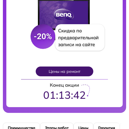
Скидка по
-20%
предварительной
записи на сайте
Цены на ремонт
Конец акции
01:13:41
Преимущества
Этапы работ
Цены
Гарантия
М