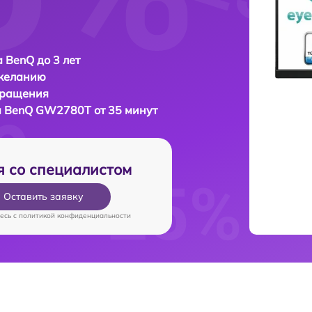
 BenQ до 3 лет
 желанию
бращения
а
BenQ GW2780T от 35 минут
я со специалистом
Оставить заявку
есь c
политикой конфиденциальности