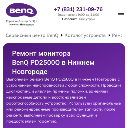
+7 (831) 231-09-76
Ежедневно с 9:00 до 21:00
Позвонить
мне утром
Сервисный центр BenQ
в
Нижнем Новгороде
Сервисный центр BenQ
Каталог устройств
Ремонт
Ремонт монитора
BenQ PD2500Q в Нижнем
Новгороде
Выполняем ремонт BenQ PD2500Q в Нижнем Новгороде с
устранением неисправностей любой сложности. Проводим
диагностику, выявляем причины поломки, заменяем
неисправные детали и восстанавливаем
работоспособность устройства. Используем оригинальные
или рекомендованные производителем запчасти, после
ремонта выполняем проверку всех функций и
предоставляем гарантию.