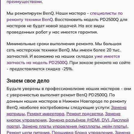
преимуществами
.
Мы ремонтируем BenQ. Наши мастера -
специалисты по
ремонту техники BenQ
. Восстановить модель PD2500Q для
мастеров не будет новой задачей. На все виды
проведенных работ у нас имеется гарантия.
Минимальные сроки выполнения ремонта. Мы большая
сеть мастерских техники BenQ. Мы имеем более 20 тыс.
запчастей. И возможно на наших складах
уже имеется
запчасть на модель PD2500Q
. При заказе ремонта на сайте
- предоставляется скидка -25%.
Знаем свое дело
Будьте уверены в профессионализме наших мастеров - они
с уверенностью выполнят ремонт BenQ PD2500Q. По
данным наших мастеров в Нижнем Новгороде по ремонту
BenQ, наиболее востребованы следующие услуги:
Замена
матрицы
,
Ремонт инвертора
,
Ремонт подсветки
,
Замена
кнопок управления
,
Замена разъёмов (HDMI, DVI, Дисплей
порта)
,
Замена платы управления (мат.платы, мейн платы)
,
Ремонт цепи питания
,
Прошивка блока управления
,
Замена