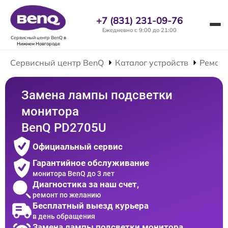
+7 (831) 231-09-76
Ежедневно с 9:00 до 21:00
Сервисный центр BenQ
в
Нижнем Новгороде
Сервисный центр BenQ
Каталог устройств
Ремонт
Замена лампы подсветки
монитора
BenQ PD2705U
Официальный сервис
Гарантийное обслуживание
монитора BenQ до 3 лет
Диагностика за наш счет,
ремонт по желанию
Бесплатный выезд курьера
в день обращения
Замена лампы подсветки монитора