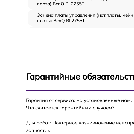
порта) BenQ RL2755T
Замена платы управления (мат.платы, мейн
платы) BenQ RL2755T
Ремонт цепи питания BenQ RL2755T
Прошивка блока управления BenQ RL2755T
Замена лампы подсветки BenQ RL2755T
Гарантийные обязательст
Ремонт блока управления BenQ RL2755T
Гарантия от сервиса: на установленные нами
Замена блока питания BenQ RL2755T
Что считается гарантийным случаем?
Замена электронных компонентов BenQ
RL2755T
Для работ: Повторное возникновение неиспр
запчасти).