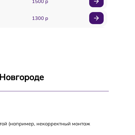
1500 р
1300 р
1800 р
700 р
1400 р
 Новгороде
700 р
1500 р
1900 р
отой (например, некорректный монтаж