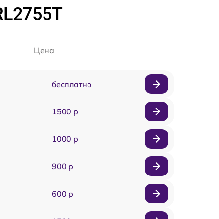
RL2755T
Цена
бесплатно
1500 р
1000 р
900 р
600 р