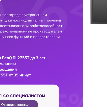
 Новгороде с устранением
м диагностику, выявляем причины
восстанавливаем работоспособность
и рекомендованные производителем
рку всех функций и предоставляем
 BenQ RL2755T до 3 лет
 желанию
бращения
55T от 35 минут
я со специалистом
Оставить заявку