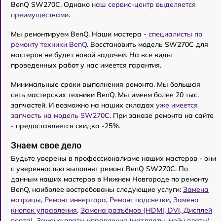
BenQ SW270C. Однако
наш сервис-центр выделяется
преимуществами
.
Мы ремонтируем BenQ. Наши мастера -
специалисты по
ремонту техники BenQ
. Восстановить модель SW270C для
мастеров не будет новой задачей. На все виды
проведенных работ у нас имеется гарантия.
Минимальные сроки выполнения ремонта. Мы большая
сеть мастерских техники BenQ. Мы имеем более 20 тыс.
запчастей. И возможно на наших складах
уже имеется
запчасть на модель SW270C
. При заказе ремонта на сайте
- предоставляется скидка -25%.
Знаем свое дело
Будьте уверены в профессионализме наших мастеров - они
с уверенностью выполнят ремонт BenQ SW270C. По
данным наших мастеров в Нижнем Новгороде по ремонту
BenQ, наиболее востребованы следующие услуги:
Замена
матрицы
,
Ремонт инвертора
,
Ремонт подсветки
,
Замена
кнопок управления
,
Замена разъёмов (HDMI, DVI, Дисплей
порта)
,
Замена платы управления (мат.платы, мейн платы)
,