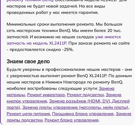
мастеров не будет новой задачей. На все виды
проведенных работ у нас имеется гарантия.
Минимальные сроки выполнения ремонта. Мы большая
сеть мастерских техники BenQ. Мы имеем более 20 тыс.
запчастей. И возможно на наших складах
уже имеется
запчасть на модель XL2411P
. При заказе ремонта на сайте
- предоставляется скидка -25%.
Знаем свое дело
Будьте уверены в профессионализме наших мастеров - они
с уверенностью выполнят ремонт BenQ XL2411P. По данным
наших мастеров в Нижнем Новгороде по ремонту BenQ,
наиболее востребованы следующие услуги:
Замена
матрицы
,
Ремонт инвертора
,
Ремонт подсветки
,
Замена
кнопок управления
,
Замена разъёмов (HDMI, DVI, Дисплей
порта)
,
Замена платы управления (мат.платы, мейн платы)
,
Ремонт цепи питания
,
Прошивка блока управления
,
Замена
лампы подсветки
,
Ремонт блока управления
.