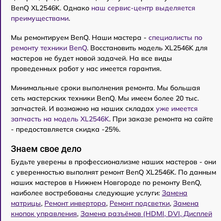
BenQ XL2546K. Однако
наш сервис-центр выделяется
преимуществами
.
Мы ремонтируем BenQ. Наши мастера -
специалисты по
ремонту техники BenQ
. Восстановить модель XL2546K для
мастеров не будет новой задачей. На все виды
проведенных работ у нас имеется гарантия.
Минимальные сроки выполнения ремонта. Мы большая
сеть мастерских техники BenQ. Мы имеем более 20 тыс.
запчастей. И возможно на наших складах
уже имеется
запчасть на модель XL2546K
. При заказе ремонта на сайте
- предоставляется скидка -25%.
Знаем свое дело
Будьте уверены в профессионализме наших мастеров - они
с уверенностью выполнят ремонт BenQ XL2546K. По данным
наших мастеров в Нижнем Новгороде по ремонту BenQ,
наиболее востребованы следующие услуги:
Замена
матрицы
,
Ремонт инвертора
,
Ремонт подсветки
,
Замена
кнопок управления
,
Замена разъёмов (HDMI, DVI, Дисплей