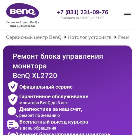
+7 (831) 231-09-76
Ежедневно с 9:00 до 21:00
Сервисный центр BenQ
в
Нижнем Новгороде
Сервисный центр BenQ
Каталог устройств
Ремонт
Ремонт блока управления
монитора
BenQ XL2720
Официальный сервис
Гарантийное обслуживание
монитора BenQ до 3 лет
Диагностика за наш счет,
ремонт по желанию
Бесплатный выезд курьера
в день обращения
Ремонт блока управления монитора