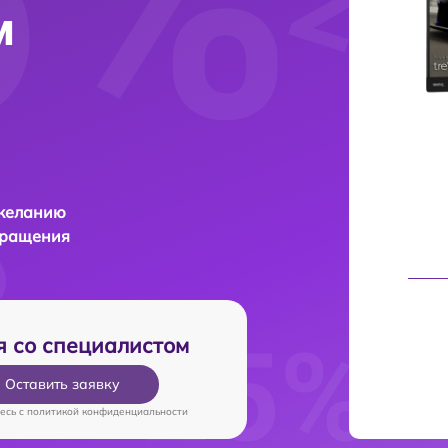
м
 желанию
бращения
я со специалистом
Оставить заявку
есь c
политикой конфиденциальности