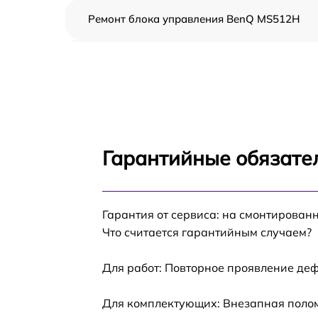
Ремонт блока управления BenQ MS512H
Замена блока питания BenQ MS512H
Замена матрицы BenQ MS512H
Замена материнской платы BenQ MS512H
Гарантийные обязате
Ремонт системы охлаждения BenQ MS512H
Гарантия от сервиса: на смонтирован
Замена линзы BenQ MS512H
Что считается гарантийным случаем?
Ремонт системной платы BenQ MS512H
Для работ: Повторное проявление деф
Замена фильтра BenQ MS512H
Для комплектующих: Внезапная полом