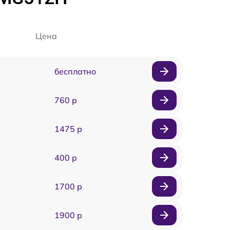
Цена
бесплатно
760 р
1475 р
400 р
1700 р
1900 р