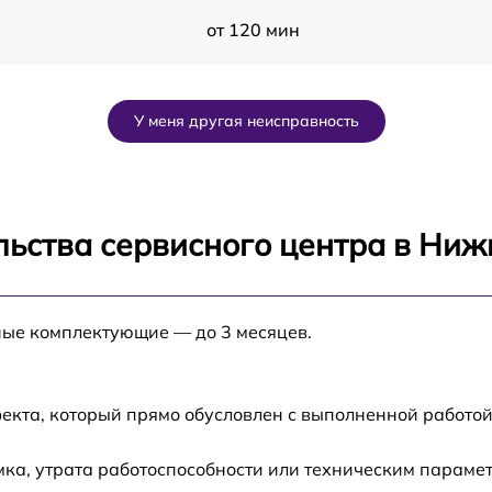
от 120 мин
от 120 мин
У меня другая неисправность
от 60 мин
от 120 мин
льства сервисного центра в Ни
от 60 мин
ные комплектующие — до 3 месяцев.
от 60 мин
от 60 мин
екта, который прямо обусловлен с выполненной работой
от 50 мин
ка, утрата работоспособности или техническим параме