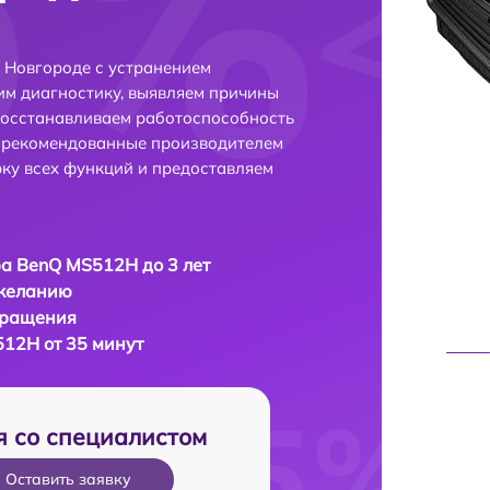
Новгороде с устранением
м диагностику, выявляем причины
восстанавливаем работоспособность
и рекомендованные производителем
рку всех функций и предоставляем
а BenQ MS512H до 3 лет
 желанию
бращения
12H от 35 минут
я со специалистом
Оставить заявку