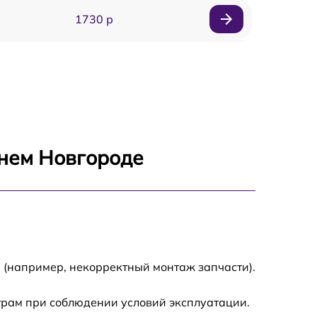
1730 р
1700 р
1295 р
1690 р
жнем Новгороде
1360 р
2100 р
650 р
 (например, некорректный монтаж запчасти).
800 р
трам при соблюдении условий эксплуатации.